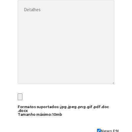
Formatos suportados: .jpg .jpeg .png .gif .pdf .doc
.docx
Tamanho máximo: 10mb
News F9!