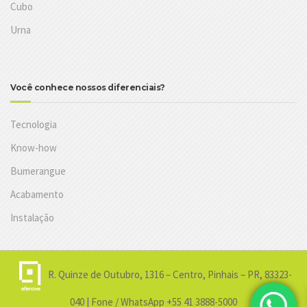
Cubo
Urna
Você conhece nossos diferenciais?
Tecnologia
Know-how
Bumerangue
Acabamento
Instalação
R. Quinze de Outubro, 1316 – Centro, Pinhais – PR, 83323-
040 | Fone / WhatsApp +55 41 3888-5000