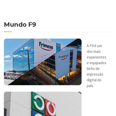
Mundo F9
A F9 é um
dos mais
experientes
e equipados
birôs de
impressão
digital do
país.