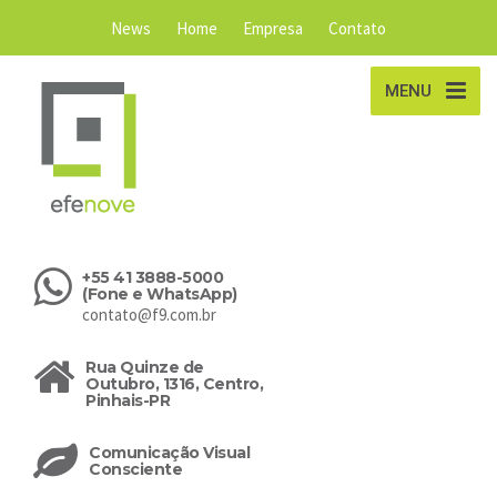
News
Home
Empresa
Contato
MENU
+55 41 3888-5000
(Fone e WhatsApp)
contato@f9.com.br
Rua Quinze de
Outubro, 1316, Centro,
Pinhais-PR
Comunicação Visual
Consciente