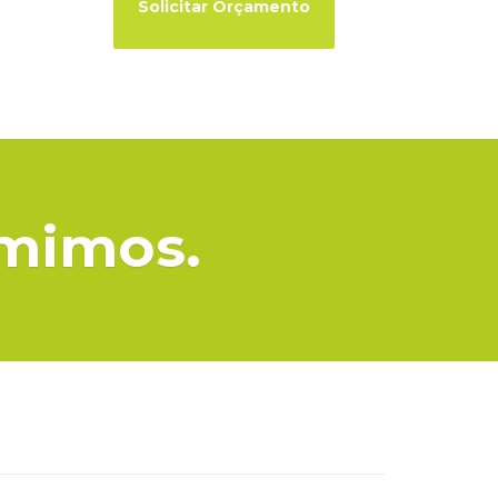
imimos.