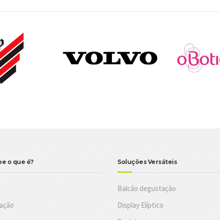
be o que é?
Soluções Versáteis
Balcão degustação
ação
Display Elíptico