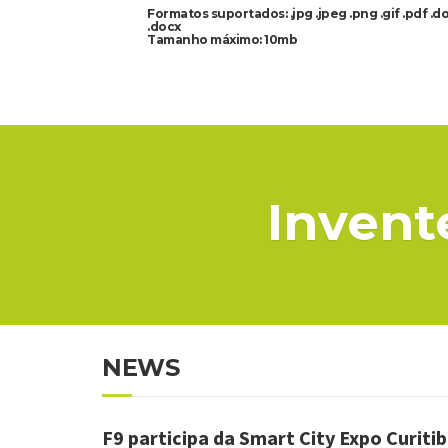
Formatos suportados: .jpg .jpeg .png .gif .pdf .d
.docx
Tamanho máximo: 10mb
Invent
NEWS
F9 participa da Smart City Expo Curiti