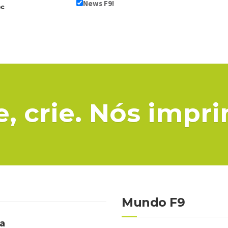
News F9!
oc
e, crie. Nós impr
Mundo F9
ba