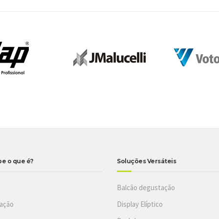
be o que é?
Soluções Versáteis
Balcão degustação
ação
Display Elíptico