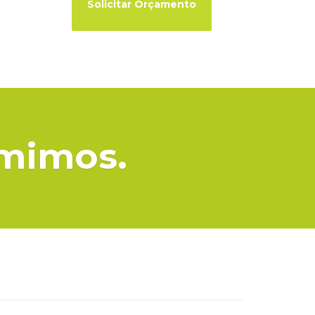
imimos.