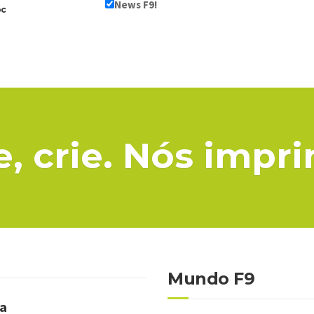
News F9!
oc
e, crie. Nós impr
Mundo F9
ba