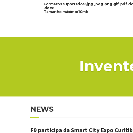
Formatos suportados: .jpg .jpeg .png .gif .pdf .d
.docx
Tamanho máximo: 10mb
Invent
NEWS
F9 participa da Smart City Expo Curiti